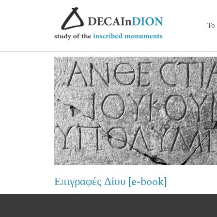
Το
Επιγραφές Δίου [e-book]