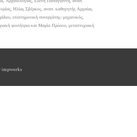
υζ. Αρχαιολογίας, Ελένη Παπαγιάννη, αναπ.
τορίας, Ηλίας Σβέρκος, αναπ. καθηγητής Αρχαίας
ωρίδου, επιστημονική συνεργάτης–μηχανικός,
ιακή φοιτήτρια και Μαρία Πρώιου, μεταπτυχιακή
y
impworks