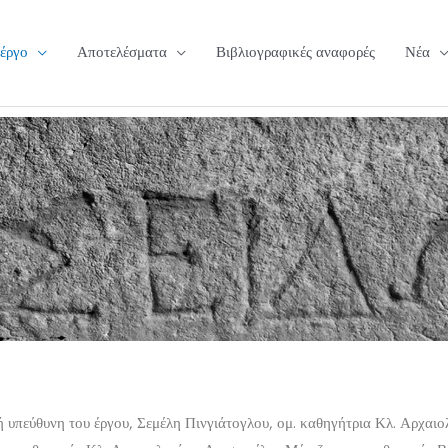
 έργο
Αποτελέσματα
Βιβλιογραφικές αναφορές
Νέα
 υπεύθυνη του έργου, Σεμέλη Πινγιάτογλου, ομ. καθηγήτρια Κλ. Αρχαιολ