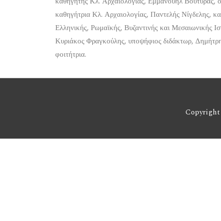
καθηγητής Κλ. Αρχαιολογίας, Εμμανουήλ Βουτυράς, ομ
καθηγήτρια Κλ. Αρχαιολογίας, Παντελής Νίγδελης, κα
Ελληνικής, Ρωμαϊκής, Βυζαντινής και Μεσαιωνικής Ισ
Κυριάκος Φραγκούλης, υποψήφιος διδάκτωρ, Δημήτρη
φοιτήτρια.
Copyright