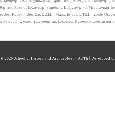
. καθηγητής Κλ. Αρχαιολογίας, Αριστοτέλης Μέντζος, ομ. καθηγητής Β
θηγητής Αρχαίας Ελληνικής, Ρωμαϊκής, Βυζαντινής και Μεσαιωνικής Ισ
τορίας, Κυριακή Βαστέλη, Ε.ΔΙ.Π., Μαρία Ιατρού, Ε.ΤΕ.Π., Σοφία Θεοδ
ς Μηνασίδης, υποψήφιος διδάκτωρ, Ελευθερία Κυριακοπούλου, μεταπτυχ
 © 2026 School of History and Archaeology - AUTh | Developed b