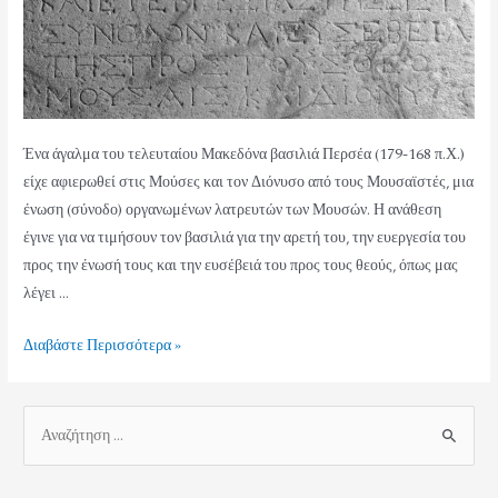
Ένα άγαλμα του τελευταίου Μακεδόνα βασιλιά Περσέα (179-168 π.Χ.)
είχε αφιερωθεί στις Μούσες και τον Διόνυσο από τους Μουσαϊστές, μια
ένωση (σύνοδο) οργανωμένων λατρευτών των Μουσών. Η ανάθεση
έγινε για να τιμήσουν τον βασιλιά για την αρετή του, την ευεργεσία του
προς την ένωσή τους και την ευσέβειά του προς τους θεούς, όπως μας
λέγει …
Διαβάστε Περισσότερα »