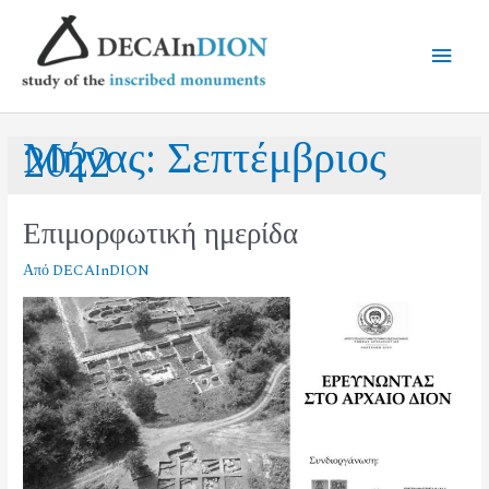
Μήνας:
Σεπτέμβριος
2022
Επιμορφωτική ημερίδα
Από
DECAInDION