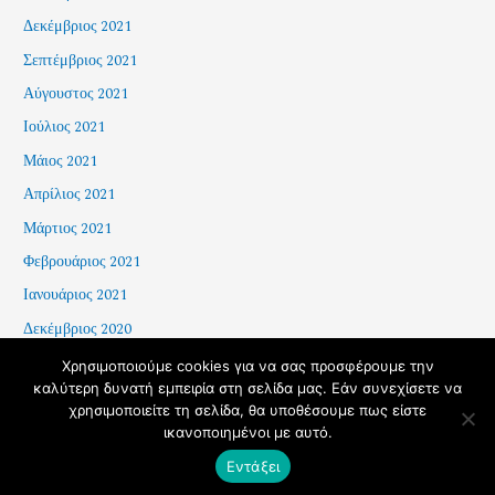
Δεκέμβριος 2021
Σεπτέμβριος 2021
Αύγουστος 2021
Ιούλιος 2021
Μάιος 2021
Απρίλιος 2021
Μάρτιος 2021
Φεβρουάριος 2021
Ιανουάριος 2021
Δεκέμβριος 2020
Χρησιμοποιούμε cookies για να σας προσφέρουμε την
καλύτερη δυνατή εμπειρία στη σελίδα μας. Εάν συνεχίσετε να
χρησιμοποιείτε τη σελίδα, θα υποθέσουμε πως είστε
Copyright © 2026 School of History and Archaeology - AUTh |
ικανοποιημένοι με αυτό.
Developed by
impworks
Εντάξει