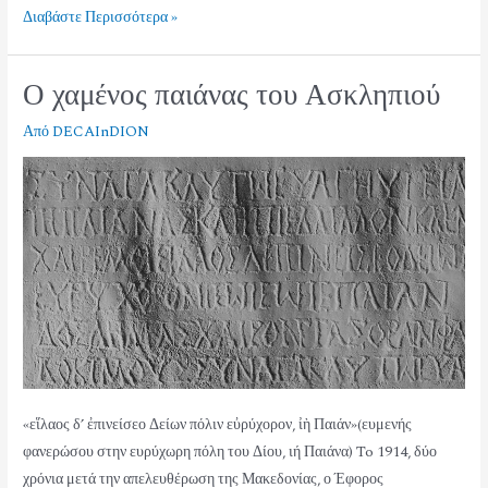
Διαβάστε Περισσότερα »
Ο χαμένος παιάνας του Ασκληπιού
Από
DECAInDION
«εἵλαος δ’ ἐπινείσεο Δείων πόλιν εὐρύχορον, ἰὴ Παιάν»(ευμενής
φανερώσου στην ευρύχωρη πόλη του Δίου, ιή Παιάνα) To 1914, δύο
χρόνια μετά την απελευθέρωση της Μακεδονίας, ο Έφορος