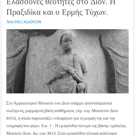
Ελάσσονες θεότητες στο Δίον. Η
Πραξιδίκα και ο Ερμής Τύχων.
Από
DECAInDION
Στο Αρχαιολογικό Μουσείο του Δίου υπάρχει αποσπασματικά
σωζόμενη, μαρμάρινη βάση αναθήματος (Αρ. ευρ. Μουσείου Δίου
8013), η οποία παρουσιάζει ενδιαφέρον για τη μορφή της και την
επιγραφή που φέρει. Εικ. 1 – Η εμπρόσθια πλευρά της βάσης-τράπεζας.
Μουσείο Δίου, Αρ. ευρ. 8813. Στην εμπρόσθια πλευρά ανάγλυφοι