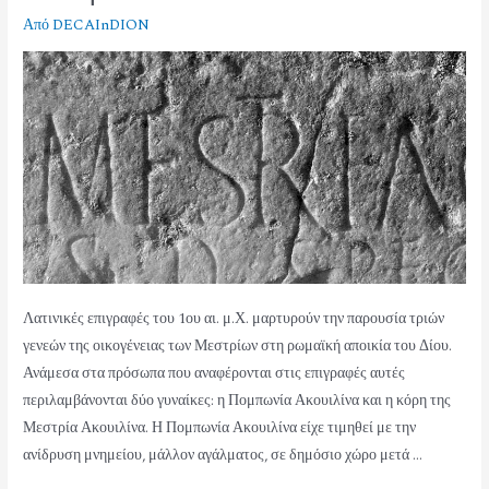
Από
DECAInDION
Λατινικές επιγραφές του 1ου αι. μ.Χ. μαρτυρούν την παρουσία τριών
γενεών της οικογένειας των Μεστρίων στη ρωμαϊκή αποικία του Δίου.
Ανάμεσα στα πρόσωπα που αναφέρονται στις επιγραφές αυτές
περιλαμβάνονται δύο γυναίκες: η Πομπωνία Ακουιλίνα και η κόρη της
Μεστρία Ακουιλίνα. Η Πομπωνία Ακουιλίνα είχε τιμηθεί με την
ανίδρυση μνημείου, μάλλον αγάλματος, σε δημόσιο χώρο μετά …