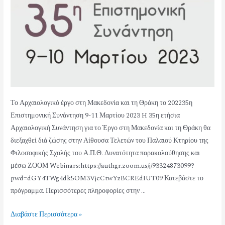
Το Αρχαιολογικό έργο στη Μακεδονία και τη Θράκη το 202235η
Επιστημονική Συνάντηση 9-11 Μαρτίου 2023 H 35η ετήσια
Αρχαιολογική Συνάντηση για το Έργο στη Μακεδονία και τη Θράκη θα
διεξαχθεί διά ζώσης στην Αίθουσα Τελετών του Παλαιού Κτηρίου της
Φιλοσοφικής Σχολής του Α.Π.Θ. Δυνατότητα παρακολούθησης και
μέσω ΖΟΟΜ Webinars:https://authgr.zoom.us/j/93324873099?
pwd=dGY4TWg4dk5OM3VjcCtwYzBCREdIUT09 Κατεβάστε το
πρόγραμμα. Περισσότερες πληροφορίες στην …
Διαβάστε Περισσότερα »