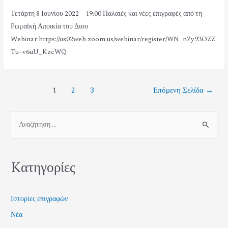
Τετάρτη 8 Ιουνίου 2022 – 19:00 Παλαιές και νέες επιγραφές από τη
Ρωμαϊκή Αποικία του Διου
Webinar:https://us02web.zoom.us/webinar/register/WN_nZy93OZZ
Tu–v6uU_KzcWQ
1
2
3
Επόμενη Σελίδα
→
Kατηγορίες
Ιστορίες επιγραφών
Νέα