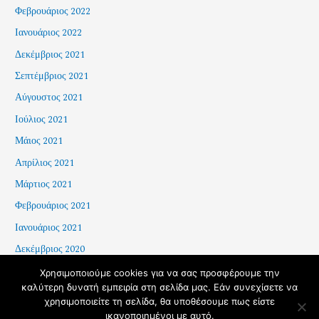
Φεβρουάριος 2022
Ιανουάριος 2022
Δεκέμβριος 2021
Σεπτέμβριος 2021
Αύγουστος 2021
Ιούλιος 2021
Μάιος 2021
Απρίλιος 2021
Μάρτιος 2021
Φεβρουάριος 2021
Ιανουάριος 2021
Δεκέμβριος 2020
Χρησιμοποιούμε cookies για να σας προσφέρουμε την
καλύτερη δυνατή εμπειρία στη σελίδα μας. Εάν συνεχίσετε να
χρησιμοποιείτε τη σελίδα, θα υποθέσουμε πως είστε
Copyright © 2026 School of History and Archaeology - AUTh |
ικανοποιημένοι με αυτό.