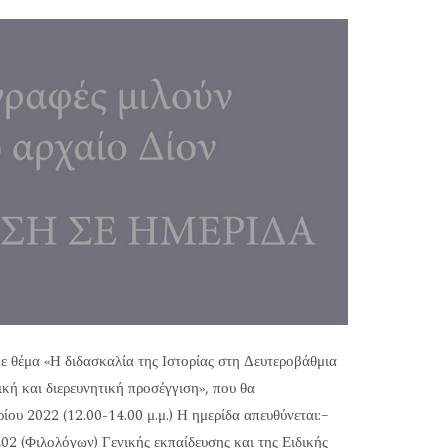
 θέμα «Η διδασκαλία της Ιστορίας στη Δευτεροβάθμια
κή και διερευνητική προσέγγιση», που θα
ίου 2022 (12.00-14.00 μ.μ.) Η ημερίδα απευθύνεται:–
Ε02 (Φιλολόγων) Γενικής εκπαίδευσης και της Ειδικής