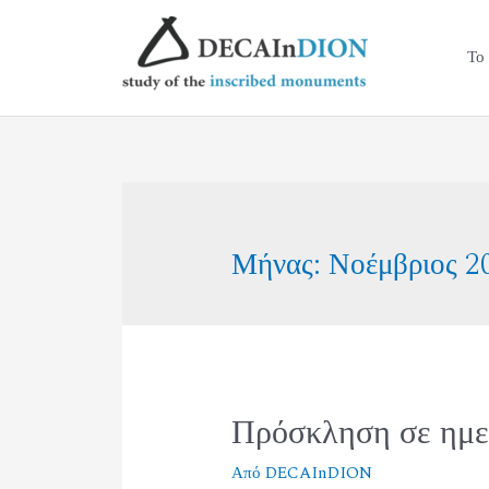
Το
Μήνας:
Νοέμβριος 2
Πρόσκληση σε ημε
Από
DECAInDION