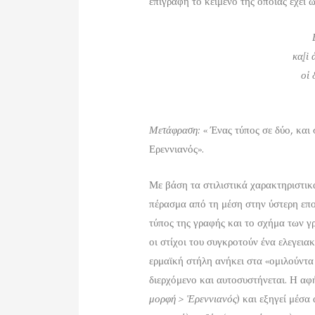
επιγραφή το κείμενο της οποίας έχει ω
κα̣[ὶ
οἱ 
Μετάφραση:
« Ένας τύπος σε δύο, και 
Ερεννιανός».
Με βάση τα στιλιστικά χαρακτηριστικ
πέρασμα από τη μέση στην ύστερη επ
τύπος της γραφής και το σχήμα των γρ
οι στίχοι του συγκροτούν ένα ελεγεια
ερμαϊκή στήλη ανήκει στα «ομιλούντα
διερχόμενο και αυτοσυστήνεται. Η αφ
μορφή > Ἑρεννιανός
) και εξηγεί μέσα