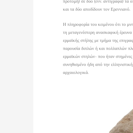
προτομή) σε δύο (ενν. αντίγραφα) τα ο
και τα δύο αποδίδουν τον Ερεννιανό.
Η πληροφορία του κειμένου ότι το μν
τη μεταγενέστερη ανασκαφική έρευνα 
ερμαϊκής στήλης με τμήμα της επιγραφ
παρουσία διπλών ή και πολλαπλών πλ
ερμαϊκών στηλών- που ήταν στημένες σ
συνηθισμένο ήδη από την ελληνιστική
αρχαιολογικά.