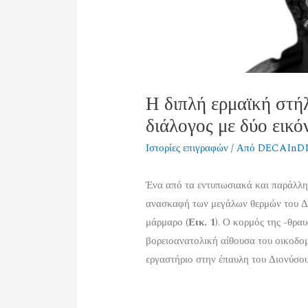
Η διπλή ερμαϊκή στή
διάλογος με δύο εικό
Ιστορίες επιγραφών
/ Από
DECAInD
Ένα από τα εντυπωσιακά και παράλλη
ανασκαφή των μεγάλων θερμών του Δί
μάρμαρο (
Εικ. 1
). Ο κορμός της -θρα
βορειοανατολική αίθουσα του οικοδομ
εργαστήριο στην έπαυλη του Διονύσου