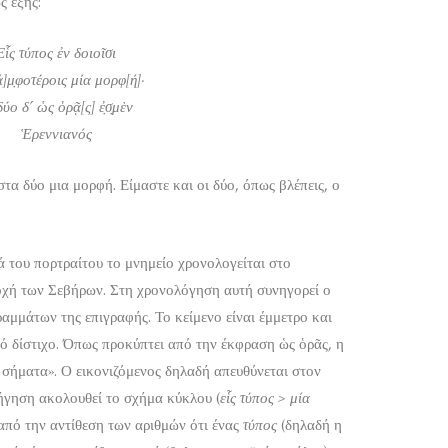
ς εξής:
Εἷς τύπος ἐν δοιοῖσι
 ἀ]μ̣φοτέροις μία μορφ[ή]·
δύο δ’ ὡς ὁρᾷ[ς] ἐ̣σ̣μὲν
Ἑρεννιανός
στα δύο μια μορφή. Είμαστε και οι δύο, όπως βλέπεις, ο
ά του πορτραίτου το μνημείο χρονολογείται στο
οχή των Σεβήρων. Στη χρονολόγηση αυτή συνηγορεί ο
αμμάτων της επιγραφής. Το κείμενο είναι έμμετρο και
κό δίστιχο. Όπως προκύπτει από την έκφραση ὡς ὁρᾶς, η
 σήματα». Ο εικονιζόμενος δηλαδή απευθύνεται στον
ήγηση ακολουθεί το σχήμα κύκλου (
εἷς τύπος > μία
 από την αντίθεση των αριθμών ότι ένας
τύπος
(δηλαδή η