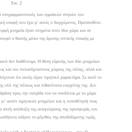
Εικ. 2
 ο επιγραμματοποιός των ερμαϊκών στηλών του
κή επαφή που έχει μ’ αυτές ο διερχόμενος. Προϋποθέτει
μορφή μνημεία ήταν στημένα στον ίδιο χώρο και σε
μπορεί ο θεατής μέσω της άμεσης οπτικής επαφής με
ιανό δεν διαθέτουμε. Η θέση εύρεσης των δύο μνημείων
ους και πιο πολυσύχναστους χώρους της πόλης, αλλά και
δείχνουν ότι αυτές είχαν τιμητικό χαρακτήρα. Σε αυτό το
της ελίτ της πόλεως και πιθανότατα ευεργέτης της. Δεν
 δράση προς την πατρίδα του να συνδέεται με το χώρο
γι’ αυτόν τιμητικών μνημείων και η τοποθέτησή τους
α απτή απόδειξη της αναγνώρισης της προσφοράς του
ωσδήποτε αύξανε το μέγεθος της αποδιδόμενης τιμής.