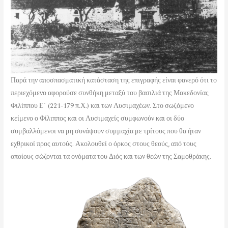
Παρά την αποσπασματική κατάσταση της επιγραφής είναι φανερό ότι το
περιεχόμενο αφορούσε συνθήκη μεταξύ του βασιλιά της Μακεδονίας
Φιλίππου Ε΄ (221-179 π.Χ.) και των Λυσιμαχέων. Στο σωζόμενο
κείμενο ο Φίλιππος και οι Λυσιμαχείς συμφωνούν και οι δύο
συμβαλλόμενοι να μη συνάψουν συμμαχία με τρίτους που θα ήταν
εχθρικοί προς αυτούς. Ακολουθεί ο όρκος στους θεούς, από τους
οποίους σώζονται τα ονόματα του Διός και των θεών της Σαμοθράκης.