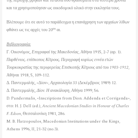
της περιοχής βρήκαν και τα άλλα δύο θραύσματα στα νεότερα χρόνια
και τα χρησιμοποίησαν ως οικοδομικό υλικό στην εκκλησία τους.
Βλέπουμε ότι σε αυτό το παράδειγμα η επανάχρηση των αρχαίων λίθων
ου
φθάνει ως τις αρχές του 20
αι.
Βιβλιογραφία:
Γ. Οικονόμος,
Επιγραφαί της Μακεδονίας
, Αθήνα 1915, 2-7 (αρ. 1).
Παρθένιος, επίσκοπος Κίτρους, Περιγραφή κυρίως εννέα ετών
Τουρκοκρατίας της περιφερείας Επισκοπής Κίτρους από του 1903-1912
,
Αθήναι 1918, 5, 109-112.
Δ. Παντερμαλής, «Δίον»,
Αρχαιολογία 33
(Δεκέμβριος 1989) 12.
Δ. Παντερμαλής,
Δίον. Η ανακάλυψη
, Αθήνα 1999, 56.
D. Pandermalis, «Inscriptions from Dion. Addenda et Corrigenda»,
στο: H. J. Dell (ed.),
Ancient Macedonian Studies in Honour of Charles
F. Edson
, Θεσσαλονίκη 1981, 286.
M. B. Ηatzopoulos, Macedonian Institutions under the Kings,
Athens 1996, II, 21-32 (no.3).