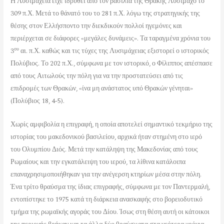
Η Λυσιμάχεια είχε ιδρυθεί από τον βασιλιά της Θράκης Λυσίμαχο το
309 π.Χ. Μετά το θάνατό του το 281 π.Χ. λόγω της στρατηγικής της
θέσης στον Ελλήσποντο την διεκδικούν πολλοί ηγεμόνες και
περιέρχεται σε διάφορες «μεγάλες δυνάμεις». Τα ταραγμένα χρόνια του
ου
3
αι. π.Χ. καθώς και τις τύχες της Λυσιμάχειας εξιστορεί ο ιστορικός
Πολύβιος. Το 202 π.Χ., σύμφωνα με τον ιστορικό, ο Φίλιππος απέσπασε
από τους Αιτωλούς την πόλη για να την προστατεύσει από τις
επιδρομές των Θρακών, «ίνα μη ανάστατος υπό Θρακών γένηται»
(Πολύβιος 18, 4-5).
Χωρίς αμφιβολία η επιγραφή, η οποία αποτελεί σημαντικό τεκμήριο της
ιστορίας του μακεδονικού βασιλείου, αρχικά ήταν στημένη στο ιερό
του Ολυμπίου Διός. Μετά την κατάληψη της Μακεδονίας από τους
Ρωμαίους και την εγκατάλειψη του ιερού, τα λίθινα κατάλοιπα
επαναχρησιμοποιήθηκαν για την ανέγερση κτηρίων μέσα στην πόλη.
Ένα τρίτο θραύσμα της ίδιας επιγραφής, σύμφωνα με τον Παντερμαλή,
εντοπίστηκε το 1975 κατά τη διάρκεια ανασκαφής στο βορειοδυτικό
τμήμα της ρωμαϊκής αγοράς του Δίου. Ίσως στη θέση αυτή οι κάτοικοι