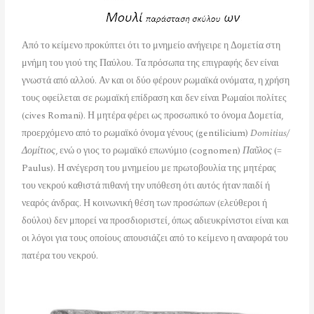
Από το κείμενο προκύπτει ότι το μνημείο ανήγειρε η Δομετία στη
μνήμη του γιού της Παύλου. Τα πρόσωπα της επιγραφής δεν είναι
γνωστά από αλλού. Αν και οι δύο φέρουν ρωμαϊκά ονόματα, η χρήση
τους οφείλεται σε ρωμαϊκή επίδραση και δεν είναι Ρωμαίοι πολίτες
(cives Romani). Η μητέρα φέρει ως προσωπικό το όνομα Δομετία,
προερχόμενο από το ρωμαϊκό όνομα γένους (gentilicium)
Domitius/
Δομίτιος
, ενώ ο γιος το ρωμαϊκό επωνύμιο (cognomen)
Παῦλος
(=
Paulus). Η ανέγερση του μνημείου με πρωτοβουλία της μητέρας
του νεκρού καθιστά πιθανή την υπόθεση ότι αυτός ήταν παιδί ή
νεαρός άνδρας. Η κοινωνική θέση των προσώπων (ελεύθεροι ή
δούλοι) δεν μπορεί να προσδιοριστεί, όπως αδιευκρίνιστοι είναι και
οι λόγοι για τους οποίους απουσιάζει από το κείμενο η αναφορά του
πατέρα του νεκρού.