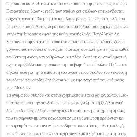
περιλαίμιο και κάθεται στα πίσω του πόδια στραμμένος προς τα δεξιά.
Παραστάσεις ζώων -μεταξύ των οποίων και σκύλων- απεικονίζονται
συχνά στα επιτύμβια μνημεία και ιδιαίτερα σε εκείνα που συνδέονται
με μικρά παιδιά. Αυτές, πέραν από το συμβολικό τους χαρακτήρα, είναι
επηρεασμένες από σκηνές της καθημερινής ζωής. Παράλληλα, δεν
λείπουν επιτύμβια μνημεία που ήταν τοποθετημένα σε τάφους ζώων,
γεγονός που αποδίδει σ’ αυτά μία ιδιαίτερη συναισθηματική αξία καθώς
τονίζουν τη σχέση των ανθρώπων με τα ζώα. Αυτή τη συναισθηματική
σχέση προβάλλει και η παράσταση του βωμού του Παύλου. Πρόκειται
δηλαδή εδώ για την απεικόνιση του αγαπημένου σκύλου του νεκρού, η
ταυτότητα του οποίου δηλώνεται και με την αναγραφή του ονόματός
του: Μουλίων.
Το όνομα του σκύλου -το οποίο χρησιμοποιείται κι ως ανθρωπωνύμιο-
προέρχεται από την συνδεόμενη με την επαγγελματική ζωή λατινική
λέξη
mulio
(αρχ. ελλην.
ἡμιονηγός
). Οι muliones με τη χρήση άμαξας
που τη σέρνουν ημίονοι ασχολούνταν με τη διακίνηση προϊόντων και
εμπορευμάτων -σε κοντινές οπωσδήποτε αποστάσεις-. Αν η επιλογή
του εδώ παραπέμπει σε αντίστοιχη επαγγελματική δραστηριότητα της